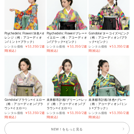
Psychedelic Flower/水色×オ
Psychedelic Flower/グレー×
Gondola/ターコイズ×ピンク
レンジ（袴：アコーディオ
イエロー（袴：アコーディオ
（袴：アコーディオン/ブラ
ン/ミント×ブラック）
ン/ブラック×ピンク）
ック×ピンク）
レンタル価格
￥53,350/2週
レンタル価格
￥53,350/2週
レンタル価格
￥53,350/2週
間(税込)
間(税込)
間(税込)
Gondola/ブラウン×イエロー
未来都市計画/グリーン×レッ
未来都市計画/水色×グレー
（袴：アコーディオン/ブラ
ド（袴：アコーディオン/ブ
（袴：アコーディオン/ミン
ウン×イエロー）
ラウン×イエロー）
ト×ブラック）
レンタル価格
￥53,350/2週
レンタル価格
￥53,350/2週
レンタル価格
￥53,350/2週
間(税込)
間(税込)
間(税込)
NEW！をもっと見る