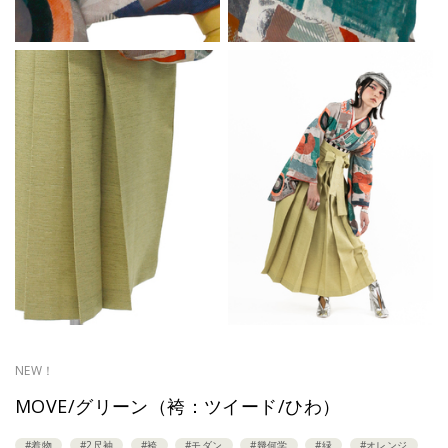
NEW！
MOVE/グリーン（袴：ツイード/ひわ）
#着物
#2尺袖
#袴
#モダン
#幾何学
#緑
#オレンジ