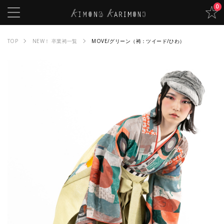
0
TOP
NEW！ 卒業袴一覧
MOVE/グリーン（袴：ツイード/ひわ）