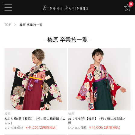
0
TOP
榛原 卒業袴一覧
榛原 卒業袴一覧
榛原
榛原
ねじり梅/黒【榛原】（袴：菊に梅刺繍／エ
ねじり梅/赤【榛原】（袴：菊に梅刺繍／
ンジ）
緑）
レンタル価格
￥44,000/2週間(税込)
レンタル価格
￥44,000/2週間(税込)