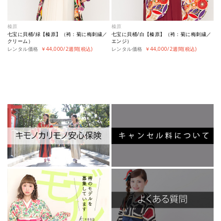
榛原
榛原
七宝に貝桶/緑【榛原】（袴：菊に梅刺繍／
七宝に貝桶/白【榛原】（袴：菊に梅刺繍／
クリーム）
エンジ）
レンタル価格
￥44,000/2週間(税込)
レンタル価格
￥44,000/2週間(税込)