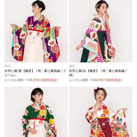
榛原
榛原
矢羽に梅/紫【榛原】（袴：菊に梅刺繍／ク
矢羽に梅/白【榛原】（袴：菊に梅刺繍／
リーム）
緑）
レンタル価格
￥44,000/2週間(税込)
レンタル価格
￥44,000/2週間(税込)