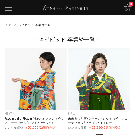
0
TOP
#ビビッド 卒業袴一覧
#ビビッド 卒業袴一覧
NEW！
NEW！
Psychedelic Flower/水色×オレンジ（袴：
未来都市計画/グリーン×レッド（袴：アコ
アコーディオン/ミント×ブラック）
ーディオン/ブラウン×イエロー）
レンタル価格
￥53,350/2週間(税込)
レンタル価格
￥53,350/2週間(税込)