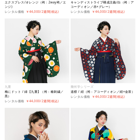
エクスプレス/オレンジ（袴：2way袴／エ
キャンディストライプ構成主義/白（袴：ア
ンジ)
コーディオン／赤×グレー）
レンタル価格
￥44,000/2週間(税込)
レンタル価格
￥44,000/2週間(税込)
九重
幾何学シリーズ
梅にドット / 緑【九重】（袴：椿刺繍／
道標 / 紺（袴：アコーディオン／紺×金茶）
黒）
レンタル価格
￥44,000/2週間(税込)
レンタル価格
￥44,000/2週間(税込)