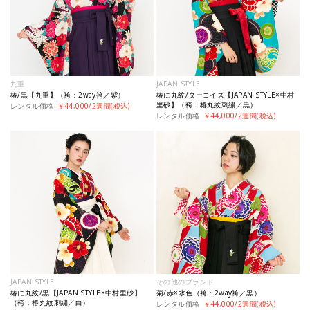
九重
JAPAN STYLE
椿/黒【九重】（袴：2way袴／紫）
椿に丸紋/ターコイズ【JAPAN STYLE×中村
里砂】（袴：椿丸紋刺繍／黒）
レンタル価格
￥44,000/2週間(税込)
レンタル価格
￥44,000/2週間(税込)
JAPAN STYLE
その他のブランド
椿に丸紋/黒【JAPAN STYLE×中村里砂】
菊/赤×水色（袴：2way袴／黒）
（袴：椿丸紋刺繍／白）
レンタル価格
￥44,000/2週間(税込)