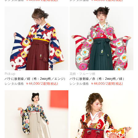
Pickup
花柄・フルーツ柄
バラに放射線／紺（袴：2way袴／エンジ）
バラに放射線／赤（袴：2way袴／緑）
レンタル価格
￥44,000/2週間(税込)
レンタル価格
￥44,000/2週間(税込)