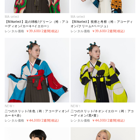
MA select
MA select
【MAselect】花の球根/グリーン（袴：アコ
【MAselect】視察と考察（袴：アコーディ
ーディオン/カーキ×イエロー）
オン/クリーム×ベージュ）
レンタル価格
￥39,600/2週間(税込)
レンタル価格
￥39,600/2週間(税込)
NEW！
NEW！
二つのスリット/水色（袴：アコーディオン/
二つのスリット/ネオンイエロー（袴：アコ
カーキ×赤）
ーディオン/黒×黄）
レンタル価格
￥44,000/2週間(税込)
レンタル価格
￥44,000/2週間(税込)