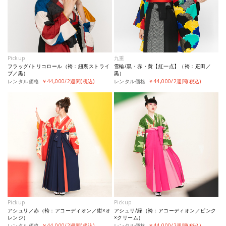
Pickup
九重
フラッグ/トリコロール（袴：紐裏ストライ
雪輪/黒・赤・黄【紅一点】（袴：疋田／
プ／黒）
黒）
レンタル価格
￥44,000/2週間(税込)
レンタル価格
￥44,000/2週間(税込)
Pickup
Pickup
アシュリ／赤（袴：アコーディオン／紺×オ
アシュリ/緑（袴：アコーディオン／ピンク
レンジ）
×クリーム）
レンタル価格
￥44,000/2週間(税込)
レンタル価格
￥44,000/2週間(税込)