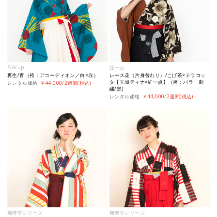
Pickup
紅一点
再生/青（袴：アコーディオン／白×赤）
レース花（片身替わり）/こげ茶×テラコッ
タ【玉城ティナ×紅一点】（袴：バラ 刺
レンタル価格
￥44,000/2週間(税込)
繍/黒)
レンタル価格
￥44,000/2週間(税込)
幾何学シリーズ
幾何学シリーズ