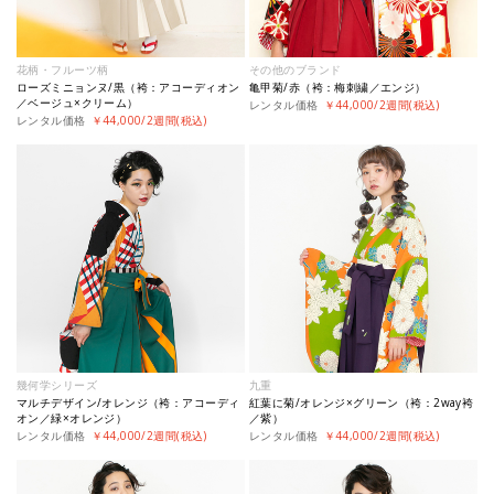
花柄・フルーツ柄
その他のブランド
ローズミニョンヌ/黒（袴：アコーディオン
亀甲菊/赤（袴：梅刺繍／エンジ）
／ベージュ×クリーム）
レンタル価格
￥44,000/2週間(税込)
レンタル価格
￥44,000/2週間(税込)
幾何学シリーズ
九重
マルチデザイン/オレンジ（袴：アコーディ
紅葉に菊/オレンジ×グリーン（袴：2way袴
オン／緑×オレンジ）
／紫）
レンタル価格
￥44,000/2週間(税込)
レンタル価格
￥44,000/2週間(税込)