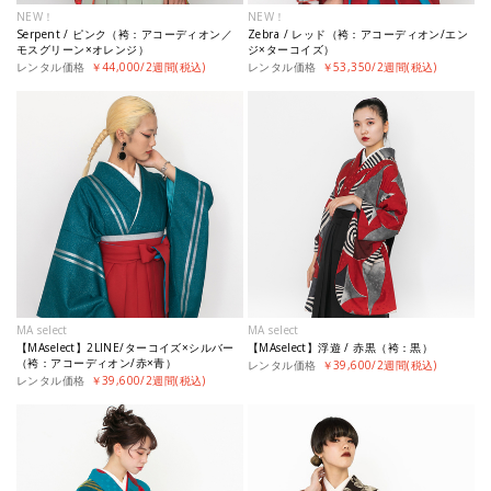
NEW！
NEW！
Serpent / ピンク（袴：アコーディオン／
Zebra / レッド（袴：アコーディオン/エン
モスグリーン×オレンジ）
ジ×ターコイズ）
レンタル価格
￥44,000/2週間(税込)
レンタル価格
￥53,350/2週間(税込)
MA select
MA select
【MAselect】2LINE/ターコイズ×シルバー
【MAselect】浮遊 / 赤黒（袴：黒）
（袴：アコーディオン/赤×青）
レンタル価格
￥39,600/2週間(税込)
レンタル価格
￥39,600/2週間(税込)