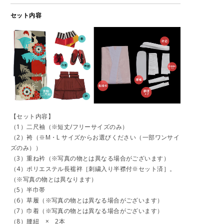
セット内容
【セット内容】
（1）二尺袖（※短丈/フリーサイズのみ）
（2）袴（※M・L サイズからお選びください（一部ワンサイ
ズのみ））
（3）重ね衿（※写真の物とは異なる場合がございます）
（4）ポリエステル長襦袢［刺繍入り半襟付※セット済］。
（※写真の物とは異なります）
（5）半巾帯
（6）草履（※写真の物とは異なる場合がございます）
（7）巾着（※写真の物とは異なる場合がございます）
（8）腰紐 × 2本