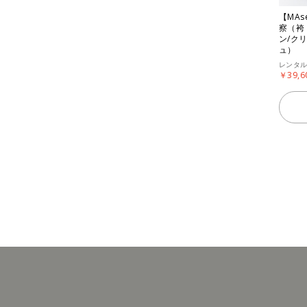
【MAs
察（袴
ン/ク
ュ）
レンタ
￥39,6