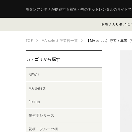
モダンアンテナが提案する着物・袴のネットレンタルのサイトで
キモノカリモノに
TOP
MA select 卒業袴一覧
【MAselect】浮遊 / 赤
カテゴリから探す
NEW！
MA select
Pickup
幾何学シリーズ
花柄・フルーツ柄