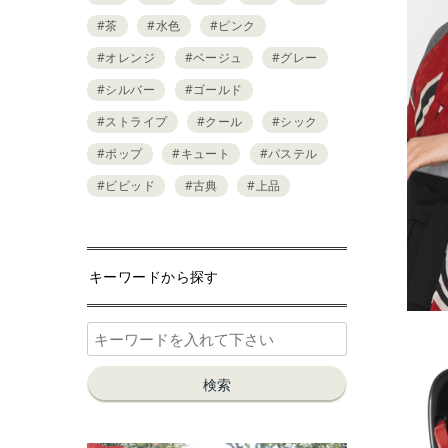
#茶
#水色
#ピンク
#オレンジ
#ベージュ
#グレー
#シルバー
#ゴールド
#ストライプ
#クール
#シック
#ポップ
#キュート
#パステル
#ビビッド
#古典
#上品
キーワードから探す
検索