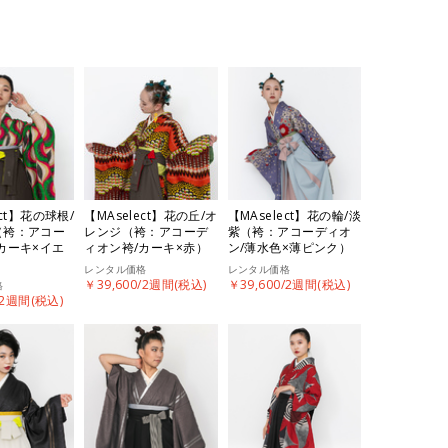
ect】花の球根/
【MAselect】花の丘/オ
【MAselect】花の輪/淡
（袴：アコー
レンジ（袴：アコーデ
紫（袴：アコーディオ
カーキ×イエ
ィオン袴/カーキ×赤）
ン/薄水色×薄ピンク）
レンタル価格
レンタル価格
￥39,600/2週間(税込)
￥39,600/2週間(税込)
格
/2週間(税込)