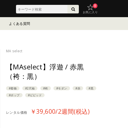
0
お気に入り
よくある質問
MA select
【MAselect】浮遊 / 赤黒
（袴：黒）
#着物
#2尺袖
#袴
#モダン
#赤
#黒
#ポップ
#ビビッド
￥39,600/2週間(税込)
レンタル価格