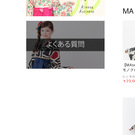
MA
【MAs
モノク
レンタ
￥39,6