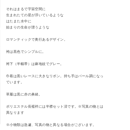
それはまるで宇宙空間に
生まれたての星が浮いているような
はたまた水中に
始まりの生命が漂うような
ロマンティックで奥行あるデザイン。
袴は黒色でシンプルに。
袴下（半幅帯）は麻地紋でグレー。
巾着は黒いレースに大きなリボン。持ち手はパール調になっ
ています。
草履は黒に赤の鼻緒。
ポリエステル長襦袢には半襟セット済です。※写真の物とは
異なります
※小物類は急遽、写真の物と異なる場合がございます。