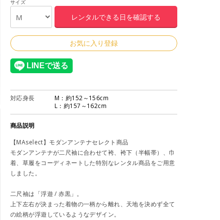
サイズ
お気に入り登録
対応身長
M：約152～156cm
L：約157～162cm
商品説明
【MAselect】モダンアンテナセレクト商品
モダンアンテナが二尺袖に合わせて袴、袴下（半幅帯）、巾
着、草履をコーディネートした特別なレンタル商品をご用意
しました。
二尺袖は「浮遊 / 赤黒」。
上下左右が決まった着物の一柄から離れ、‬天地を決めず全て
の絵柄が浮遊しているようなデザイン‬。