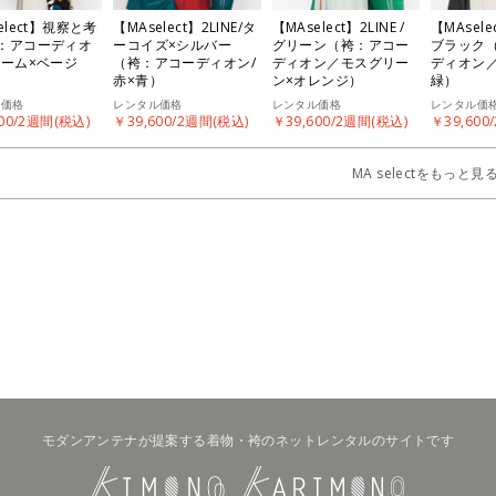
elect】視察と考
【MAselect】2LINE/タ
【MAselect】2LINE /
【MAselec
：アコーディオ
ーコイズ×シルバー
グリーン（袴：アコー
ブラック
リーム×ベージ
（袴：アコーディオン/
ディオン／モスグリー
ディオン
赤×青）
ン×オレンジ）
緑）
ル価格
レンタル価格
レンタル価格
レンタル価
00/2週間(税込)
￥39,600/2週間(税込)
￥39,600/2週間(税込)
￥39,600
MA selectをもっと見
モダンアンテナが提案する着物・袴のネットレンタルのサイトです