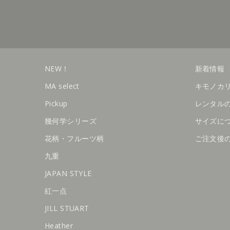
NEW！
新着情報
MA select
キモノカ
Pickup
レンタル
幾何学シリーズ
サイズに
花柄・フルーツ柄
ご注文後
九重
JAPAN STYLE
紅一点
JILL STUART
Heather