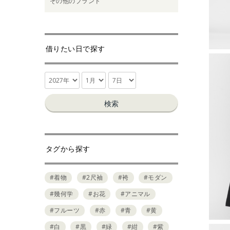
その他のブランド
借りたい日で探す
検索
タグから探す
#着物
#2尺袖
#袴
#モダン
#幾何学
#お花
#アニマル
#フルーツ
#赤
#青
#黄
#白
#黒
#緑
#紺
#紫