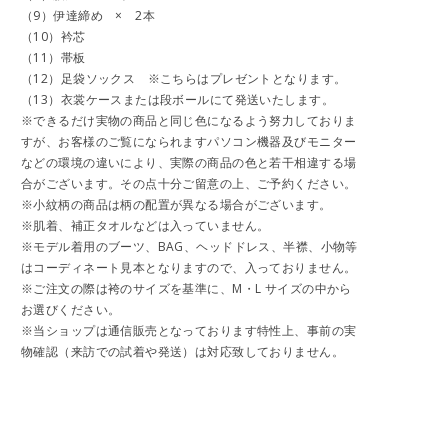
（9）伊達締め × 2本
（10）衿芯
（11）帯板
（12）足袋ソックス ※こちらはプレゼントとなります。
（13）衣裳ケースまたは段ボールにて発送いたします。
※できるだけ実物の商品と同じ色になるよう努力しておりま
すが、お客様のご覧になられますパソコン機器及びモニター
などの環境の違いにより、実際の商品の色と若干相違する場
合がございます。その点十分ご留意の上、ご予約ください。
※小紋柄の商品は柄の配置が異なる場合がございます。
※肌着、補正タオルなどは入っていません。
※モデル着用のブーツ、BAG、ヘッドドレス、半襟、小物等
はコーディネート見本となりますので、入っておりません。
※ご注文の際は袴のサイズを基準に、M・L サイズの中から
お選びください。
※当ショップは通信販売となっております特性上、事前の実
物確認（来訪での試着や発送）は対応致しておりません。