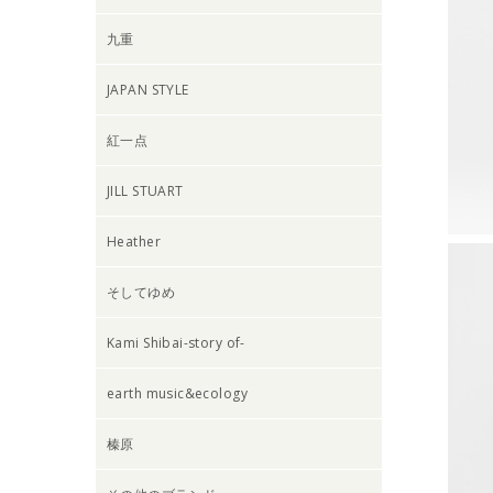
九重
JAPAN STYLE
紅一点
JILL STUART
Heather
そしてゆめ
Kami Shibai-story of-
earth music&ecology
榛原