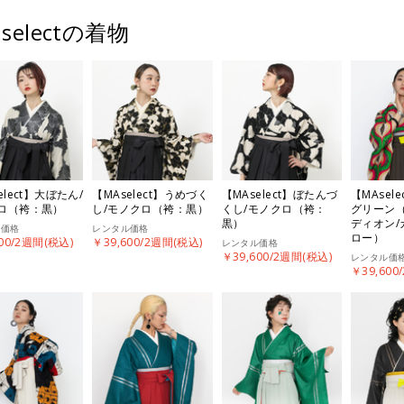
 selectの着物
elect】大ぼたん/
【MAselect】うめづく
【MAselect】ぼたんづ
【MAsel
ロ（袴：黒）
し/モノクロ（袴：黒）
くし/モノクロ（袴：
グリーン
黒）
ディオン/
ル価格
レンタル価格
ロー）
00/2週間(税込)
￥39,600/2週間(税込)
レンタル価格
￥39,600/2週間(税込)
レンタル価
￥39,600