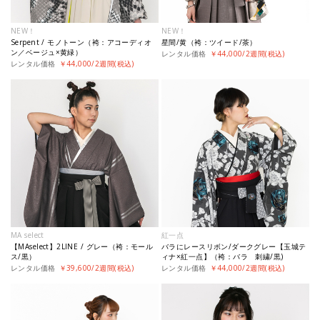
NEW！
NEW！
Serpent / モノトーン（袴：アコーディオ
星間/黄（袴：ツイード/茶）
ン／ベージュ×黄緑）
レンタル価格
￥44,000/2週間(税込)
レンタル価格
￥44,000/2週間(税込)
MA select
紅一点
【MAselect】2LINE / グレー（袴：モール
バラにレースリボン/ダークグレー【玉城テ
ス/黒）
ィナ×紅一点】（袴：バラ 刺繍/黒)
レンタル価格
￥39,600/2週間(税込)
レンタル価格
￥44,000/2週間(税込)