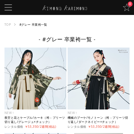
0
TOP
#グレー 卒業袴一覧
#グレー 卒業袴一覧
NEW！
NEW！
夜空と花とケーブル/カーキ（袴：プリーツ
機械のブーケ/モノトーン（袴：プリーツ切
切り返し/グレージュ×チェック）
り返し/ダークネイビー×チェック）
レンタル価格
￥53,350/2週間(税込)
レンタル価格
￥53,350/2週間(税込)