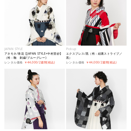
JAPAN STYLE
Pickup
アネモネ/青花【JAPAN STYLE×中村里砂】
エクスプレス/黒（袴：紐裏ストライプ／
（袴：鞠 刺繍/ブルーグレー)
黒）
レンタル価格
￥44,000/2週間(税込)
レンタル価格
￥44,000/2週間(税込)