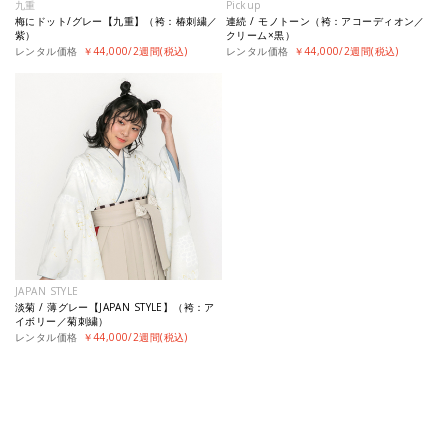
九重
Pickup
梅にドット/グレー【九重】（袴：椿刺繍／
連続 / モノトーン（袴：アコーディオン／
紫）
クリーム×黒）
レンタル価格
￥44,000/2週間(税込)
レンタル価格
￥44,000/2週間(税込)
JAPAN STYLE
淡菊 / 薄グレー【JAPAN STYLE】（袴：ア
イボリー／菊刺繍）
レンタル価格
￥44,000/2週間(税込)