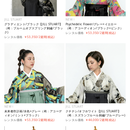
JILL STUART
NEW！
グラディエント/ブラック【JILL STUART】
Psychedelic Flower/グレー×イエロー
（袴：ブルームオブスプリング刺繡/ブラッ
（袴：アコーディオン/ブラック×ピンク）
ク)
レンタル価格
￥53,350/2週間(税込)
レンタル価格
￥53,350/2週間(税込)
NEW！
JILL STUART
未来都市計画/水色×グレー（袴：アコーデ
クチナシ/オフホワイト【JILL STUART】
ィオン/ミント×ブラック）
（袴：スズランフルール刺繡/ブルーグレー)
レンタル価格
￥53,350/2週間(税込)
レンタル価格
￥44,000/2週間(税込)