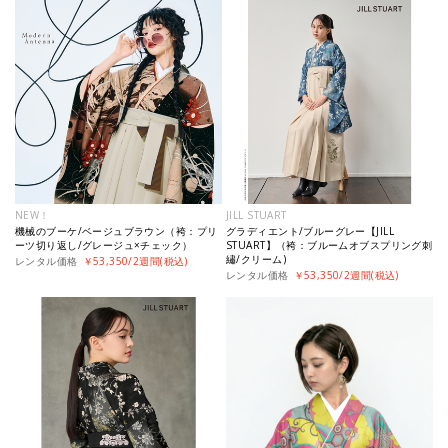
NEW！
JILL STUART
機械のブーケ/ベージュブラウン（袴：プリ
グラディエント/ブルーグレー【JILL
ーツ切り返し/グレージュ×チェック）
STUART】（袴：ブルームオブスプリング刺
繡/クリーム)
レンタル価格
￥53,350/2週間(税込)
レンタル価格
￥53,350/2週間(税込)