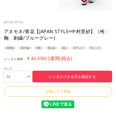
JAPAN STYLE
アネモネ/青花【JAPAN STYLE×中村里砂】（袴：
鞠 刺繍/ブルーグレー)
#着物
#2尺袖
#袴
#お花
#白
#グレー
#シック
￥44,000/2週間(税込)
レンタル価格
サイズ
お気に入り登録