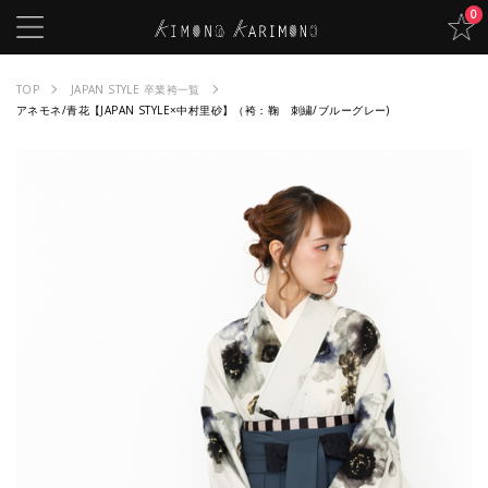
0
TOP
JAPAN STYLE 卒業袴一覧
アネモネ/青花【JAPAN STYLE×中村里砂】（袴：鞠 刺繍/ブルーグレー)