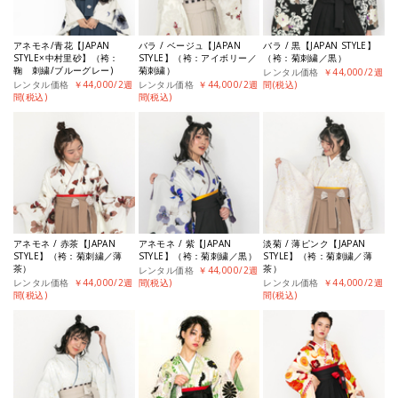
アネモネ/青花【JAPAN
バラ / ベージュ【JAPAN
バラ / 黒【JAPAN STYLE】
STYLE×中村里砂】（袴：
STYLE】（袴：アイボリー／
（袴：菊刺繍／黒）
鞠 刺繍/ブルーグレー)
菊刺繍）
レンタル価格
￥44,000/2週
レンタル価格
￥44,000/2週
レンタル価格
￥44,000/2週
間(税込)
間(税込)
間(税込)
アネモネ / 赤茶【JAPAN
アネモネ / 紫【JAPAN
淡菊 / 薄ピンク【JAPAN
STYLE】（袴：菊刺繍／薄
STYLE】（袴：菊刺繍／黒）
STYLE】（袴：菊刺繍／薄
茶）
茶）
レンタル価格
￥44,000/2週
レンタル価格
￥44,000/2週
間(税込)
レンタル価格
￥44,000/2週
間(税込)
間(税込)