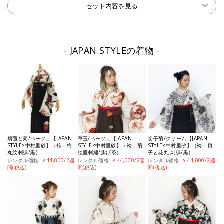
セット内容を見る
JAPAN STYLEの着物
扇面と菊/ベージュ【JAPAN
華玉/ベージュ【JAPAN
切子菊/クリーム【JAPAN
STYLE×中村里砂】（袴：梅
STYLE×中村里砂】（袴：菊
STYLE×中村里砂】（袴：切
丸紋刺繍/黒)
絵皿刺繡/焦げ茶）
子と花丸 刺繍/黒）
レンタル価格
￥44,000/2週
レンタル価格
￥44,000/2週
レンタル価格
￥44,000/2週
間(税込)
間(税込)
間(税込)