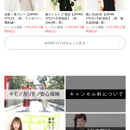
淡菊 / 薄グレー【JAPAN
菊ストライプ/黄緑【JAPAN
梅に矢絣/赤【JAPAN
STYLE】（袴：アイボリー／
STYLE×中村里砂】（袴：
STYLE×中村里砂】（袴：椿
菊刺繍）
2way袴／黒）
丸紋刺繍／黒）
レンタル価格
￥44,000/2週
レンタル価格
￥44,000/2週
レンタル価格
￥44,000/2週
間(税込)
間(税込)
間(税込)
JAPAN STYLEをもっと見る