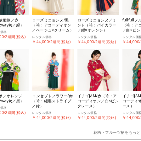
放射線／赤
ローズミニョンヌ/黒
ローズミニョンヌ／ミ
fullful
2way袴／緑）
（袴：アコーディオン
ント（袴：バイカラー
（袴：ア
／ベージュ×クリーム）
／紺×オレンジ）
／白×ピ
ル価格
00/2週間(税込)
レンタル価格
レンタル価格
レンタル価
￥44,000/2週間(税込)
￥44,000/2週間(税込)
￥44,000
ポ／オレンジ
コンセプトフラワー/赤
イチゴJAM/赤（袴：ア
イチゴJA
2way袴／黒）
（袴：紐裏ストライプ
コーディオン／白×ピン
コーディ
／緑）
クレース）
ース）
ル価格
00/2週間(税込)
レンタル価格
レンタル価格
レンタル価
￥44,000/2週間(税込)
￥44,000/2週間(税込)
￥44,000
花柄・フルーツ柄をもっと