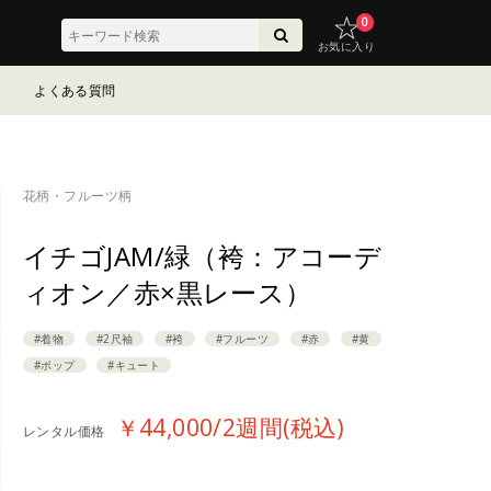
0
お気に入り
よくある質問
花柄・フルーツ柄
イチゴJAM/緑（袴：アコーデ
ィオン／赤×黒レース）
#着物
#2尺袖
#袴
#フルーツ
#赤
#黄
#ポップ
#キュート
￥44,000/2週間(税込)
レンタル価格