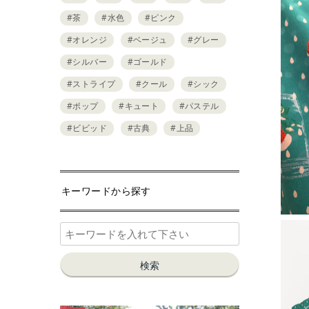
#茶
#水色
#ピンク
#オレンジ
#ベージュ
#グレー
#シルバー
#ゴールド
#ストライプ
#クール
#シック
#ポップ
#キュート
#パステル
#ビビッド
#古典
#上品
キーワードから探す
検索