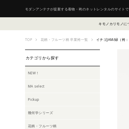
モダンアンテナが提案する着物・袴のネットレンタルのサイトで
キモノカリモノに
TOP
花柄・フルーツ柄 卒業袴一覧
イチゴJAM/緑（袴
カテゴリから探す
NEW！
MA select
Pickup
幾何学シリーズ
花柄・フルーツ柄