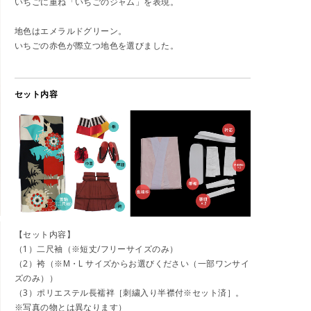
いちごに重ね「いちごのジャム」を表現。
地色はエメラルドグリーン。
いちごの赤色が際立つ地色を選びました。
セット内容
【セット内容】
（1）二尺袖（※短丈/フリーサイズのみ）
（2）袴（※M・L サイズからお選びください（一部ワンサイ
ズのみ））
（3）ポリエステル長襦袢［刺繍入り半襟付※セット済］。
※写真の物とは異なります）