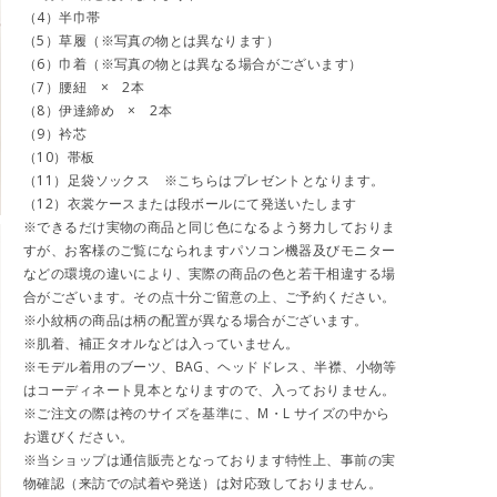
（4）半巾帯
（5）草履（※写真の物とは異なります）
（6）巾着（※写真の物とは異なる場合がございます）
（7）腰紐 × 2本
（8）伊達締め × 2本
（9）衿芯
（10）帯板
（11）足袋ソックス ※こちらはプレゼントとなります。
（12）衣裳ケースまたは段ボールにて発送いたします
※できるだけ実物の商品と同じ色になるよう努力しておりま
すが、お客様のご覧になられますパソコン機器及びモニター
などの環境の違いにより、実際の商品の色と若干相違する場
合がございます。その点十分ご留意の上、ご予約ください。
※小紋柄の商品は柄の配置が異なる場合がございます。
※肌着、補正タオルなどは入っていません。
※モデル着用のブーツ、BAG、ヘッドドレス、半襟、小物等
はコーディネート見本となりますので、入っておりません。
※ご注文の際は袴のサイズを基準に、M・L サイズの中から
お選びください。
※当ショップは通信販売となっております特性上、事前の実
物確認（来訪での試着や発送）は対応致しておりません。