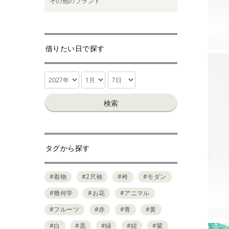
その他のブランド
借りたい日で探す
検索
タグから探す
#着物
#2尺袖
#袴
#モダン
#幾何学
#お花
#アニマル
#フルーツ
#赤
#青
#黄
#白
#黒
#緑
#紺
#紫