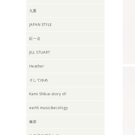
九重
JAPAN STYLE
紅一点
JILL STUART
Heather
そしてゆめ
Kami Shibai-story of-
earth music&ecology
榛原