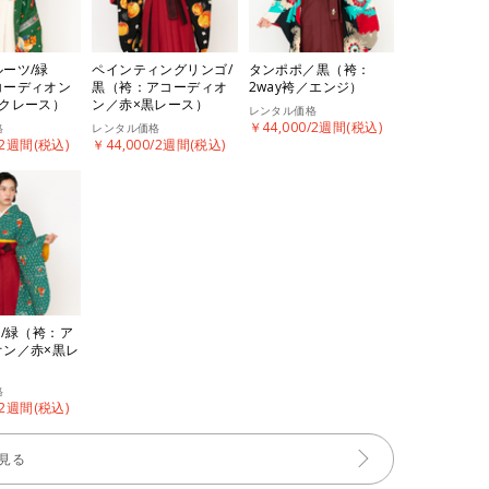
lフルーツ/緑
ペインティングリンゴ/
タンポポ／黒（袴：
コーディオン
黒（袴：アコーディオ
2way袴／エンジ）
ンクレース）
ン／赤×黒レース）
レンタル価格
￥44,000/2週間(税込)
格
レンタル価格
/2週間(税込)
￥44,000/2週間(税込)
M/緑（袴：ア
オン／赤×黒レ
格
/2週間(税込)
見る