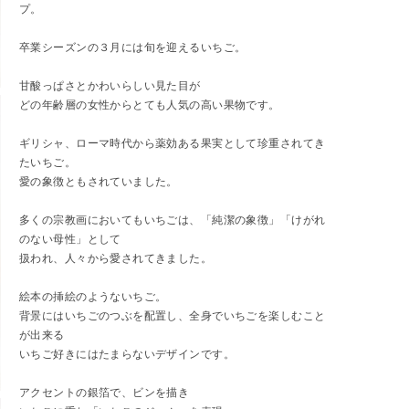
プ。
卒業シーズンの３月には旬を迎えるいちご。
甘酸っぱさとかわいらしい見た目が
どの年齢層の女性からとても人気の高い果物です。
ギリシャ、ローマ時代から薬効ある果実として珍重されてき
たいちご。
愛の象徴ともされていました。
多くの宗教画においてもいちごは、「純潔の象徴」「けがれ
のない母性」として
扱われ、人々から愛されてきました。
絵本の挿絵のようないちご。
背景にはいちごのつぶを配置し、全身でいちごを楽しむこと
が出来る
いちご好きにはたまらないデザインです。
アクセントの銀箔で、ビンを描き